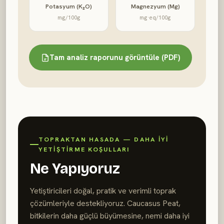
Potasyum (K₂O)
Magnezyum (Mg)
mg/100g
mg·eq/100g
Tam analiz raporunu görüntüle (PDF)
TOPRAKTAN HASADA — DAHA IYI
YETIŞTIRME KOŞULLARI
Ne Yapıyoruz
Yetiştiricileri doğal, pratik ve verimli toprak
çözümleriyle destekliyoruz. Caucasus Peat,
bitkilerin daha güçlü büyümesine, nemi daha iyi