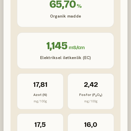
65,70
%
Organik madde
1,145
mS/cm
Elektriksel iletkenlik (EC)
17,81
2,42
Azot (N)
Fosfor (P₂O₅)
mg/100g
mg/100g
17,5
16,0