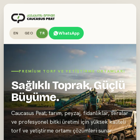
WhatsApp
EN
GEO
TR
PREMIUM TORF VE YETIŞTIRME ORTAMLARI
Sağlıklı Toprak, Güçlü
Büyüme.
Caucasus Peat; tarım, peyzaj, fidanlıklar, seralar
ve profesyonel bitki üretimi için yüksek kaliteli
torf ve yetiştirme ortamı çözümleri sunar.